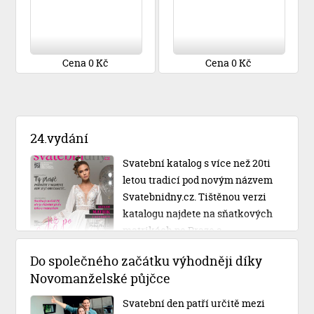
Cena 0 Kč
Cena 0 Kč
24.vydání
Svatební katalog s více než 20ti
letou tradicí pod novým názvem
Svatebnidny.cz. Tištěnou verzi
katalogu najdete na sňatkových
matrikách po Praze a
Středočeském kraji.
Do společného začátku výhodněji díky
Novomanželské půjčce
Svatební den patří určitě mezi