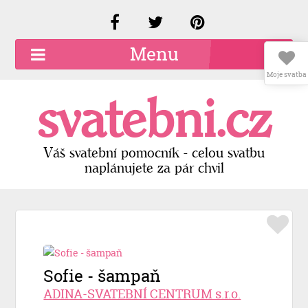
Menu
Moje svatba
O společnosti
svatebni.cz
Kariéra
Kontakty
Váš svatební pomocník - celou svatbu
naplánujete za pár chvil
Přidat firmu
Registrace
Přihlášení
Sofie - šampaň
ADINA-SVATEBNÍ CENTRUM s.r.o.