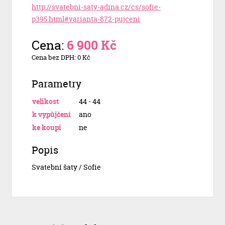
http://svatebni-saty-adina.cz/cs/sofie-
p395.html#varianta-872-pujceni
Cena:
6 900 Kč
Cena bez DPH: 0 Kč
Parametry
velikost
44 - 44
k vypůjčení
ano
ke koupi
ne
Popis
Svatební šaty / Sofie