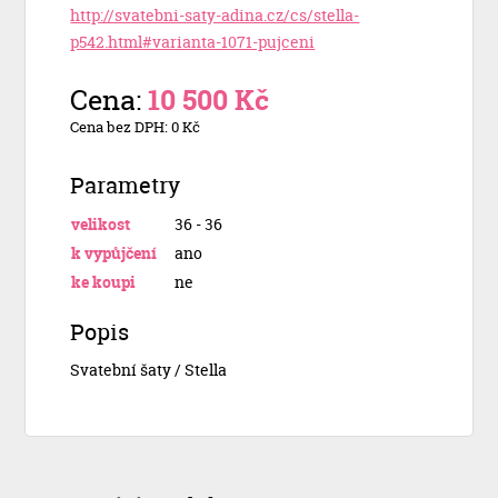
http://svatebni-saty-adina.cz/cs/stella-
p542.html#varianta-1071-pujceni
Cena:
10 500 Kč
Cena bez DPH: 0 Kč
Parametry
velikost
36 - 36
k vypůjčení
ano
ke koupi
ne
Popis
Svatební šaty / Stella