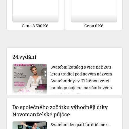
Cena 8 500 Kč
Cena 0 Kč
24.vydání
Svatební katalog s více než 20ti
letou tradicí pod novým názvem
Svatebnidny.cz. Tištěnou verzi
katalogu najdete na sňatkových
matrikách po Praze a
Středočeském kraji.
Do společného začátku výhodněji díky
Novomanželské půjčce
Svatební den patří určitě mezi