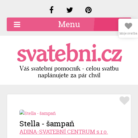
Menu
Moje svatba
O společnosti
svatebni.cz
Kariéra
Kontakty
Váš svatební pomocník - celou svatbu
naplánujete za pár chvil
Přidat firmu
Registrace
Přihlášení
Stella - šampaň
ADINA-SVATEBNÍ CENTRUM s.r.o.