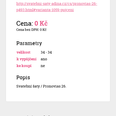
http://svatebni-saty-adina.cz/cs/pronovias-26-
p493.html#varianta-1059-pujceni
Cena:
0 Kč
Cena bez DPH: 0 Kč
Parametry
velikost
34 - 34
k vypůjčení
ano
ke koupi
ne
Popis
Svatební šaty / Pronovias 26.