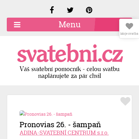
Menu
Moje svatba
O společnosti
svatebni.cz
Kariéra
Kontakty
Váš svatební pomocník - celou svatbu
naplánujete za pár chvil
Přidat firmu
Registrace
Přihlášení
Pronovias 26. - šampaň
ADINA-SVATEBNÍ CENTRUM s.r.o.