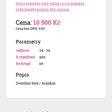
http://svatebni-saty-adina.cz/cs/aranka1-
p366.html#varianta-810-pujceni
Cena:
10 500 Kč
Cena bez DPH: 0 Kč
Parametry
velikost
34 - 34
k vypůjčení
ano
ke koupi
ne
Popis
Svatební šaty / Aranka1