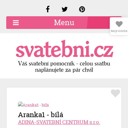
Menu
Moje svatba
O společnosti
svatebni.cz
Kariéra
Kontakty
Váš svatební pomocník - celou svatbu
naplánujete za pár chvil
Přidat firmu
Registrace
Přihlášení
Aranka1 - bílá
ADINA-SVATEBNÍ CENTRUM s.r.o.