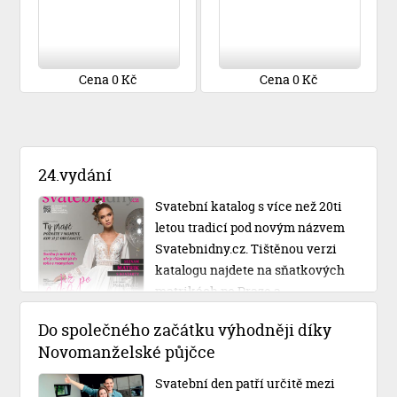
Cena 0 Kč
Cena 0 Kč
24.vydání
Svatební katalog s více než 20ti
letou tradicí pod novým názvem
Svatebnidny.cz. Tištěnou verzi
katalogu najdete na sňatkových
matrikách po Praze a
Středočeském kraji.
Do společného začátku výhodněji díky
Novomanželské půjčce
Svatební den patří určitě mezi