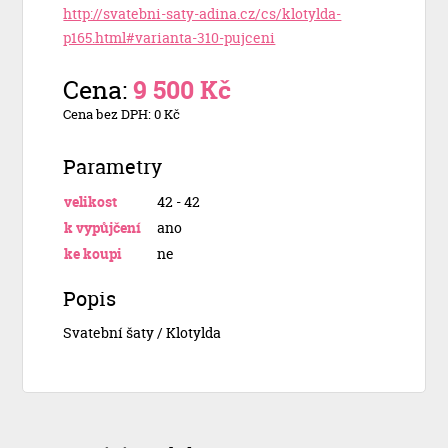
http://svatebni-saty-adina.cz/cs/klotylda-
p165.html#varianta-310-pujceni
Cena:
9 500 Kč
Cena bez DPH: 0 Kč
Parametry
velikost
42 - 42
k vypůjčení
ano
ke koupi
ne
Popis
Svatební šaty / Klotylda