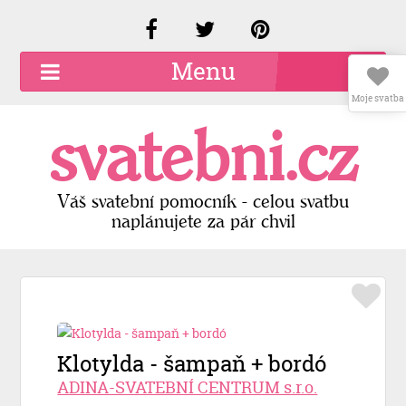
Menu
Moje svatba
O společnosti
svatebni.cz
Kariéra
Kontakty
Váš svatební pomocník - celou svatbu
naplánujete za pár chvil
Přidat firmu
Registrace
Přihlášení
Klotylda - šampaň + bordó
ADINA-SVATEBNÍ CENTRUM s.r.o.