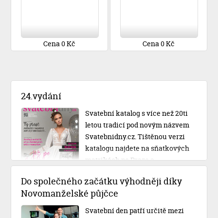
Cena 0 Kč
Cena 0 Kč
24.vydání
Svatební katalog s více než 20ti
letou tradicí pod novým názvem
Svatebnidny.cz. Tištěnou verzi
katalogu najdete na sňatkových
matrikách po Praze a
Středočeském kraji.
Do společného začátku výhodněji díky
Novomanželské půjčce
Svatební den patří určitě mezi