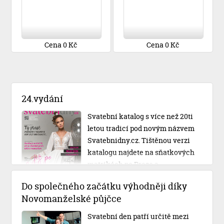
Cena 0 Kč
Cena 0 Kč
24.vydání
Svatební katalog s více než 20ti
letou tradicí pod novým názvem
Svatebnidny.cz. Tištěnou verzi
katalogu najdete na sňatkových
matrikách po Praze a
Středočeském kraji.
Do společného začátku výhodněji díky
Novomanželské půjčce
Svatební den patří určitě mezi