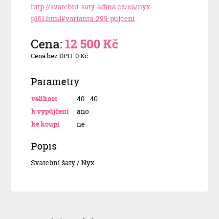
http://svatebni-saty-adina.cz/cs/nyx-
p161.html#varianta-299-pujceni
Cena:
12 500 Kč
Cena bez DPH: 0 Kč
Parametry
velikost
40 - 40
k vypůjčení
ano
ke koupi
ne
Popis
Svatební šaty / Nyx