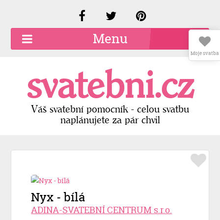
Menu
Moje svatba
O společnosti
svatebni.cz
Kariéra
Kontakty
Váš svatební pomocník - celou svatbu
naplánujete za pár chvil
Přidat firmu
Registrace
Přihlášení
Nyx - bílá
ADINA-SVATEBNÍ CENTRUM s.r.o.