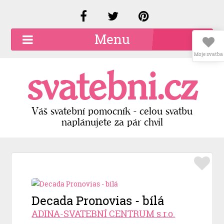
Menu
Moje svatba
O společnosti
svatebni.cz
Kariéra
Kontakty
Váš svatební pomocník - celou svatbu
naplánujete za pár chvil
Přidat firmu
Registrace
Přihlášení
Decada Pronovias - bílá
ADINA-SVATEBNÍ CENTRUM s.r.o.