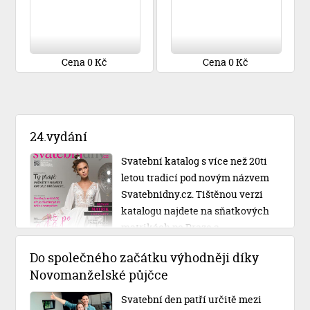
Cena 0 Kč
Cena 0 Kč
24.vydání
Svatební katalog s více než 20ti
letou tradicí pod novým názvem
Svatebnidny.cz. Tištěnou verzi
katalogu najdete na sňatkových
matrikách po Praze a
Středočeském kraji.
Do společného začátku výhodněji díky
Novomanželské půjčce
Svatební den patří určitě mezi