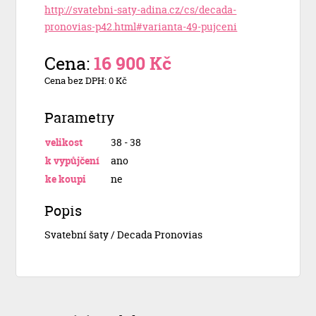
http://svatebni-saty-adina.cz/cs/decada-
pronovias-p42.html#varianta-49-pujceni
Cena:
16 900 Kč
Cena bez DPH: 0 Kč
Parametry
velikost
38 - 38
k vypůjčení
ano
ke koupi
ne
Popis
Svatební šaty / Decada Pronovias