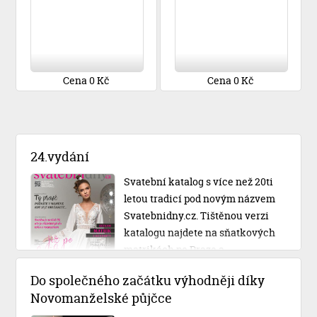
Cena 0 Kč
Cena 0 Kč
24.vydání
Svatební katalog s více než 20ti
letou tradicí pod novým názvem
Svatebnidny.cz. Tištěnou verzi
katalogu najdete na sňatkových
matrikách po Praze a
Středočeském kraji.
Do společného začátku výhodněji díky
Novomanželské půjčce