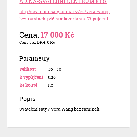
ADINA-SVATEBNÍ CENTRUM s.r.o.
http://svatebni-saty-adina.cz/cs/vera-wang-
bez-raminek-p46.html#varianta-53-pujceni
Cena:
17 000 Kč
Cena bez DPH: 0 Kč
Parametry
velikost
36 - 36
k vypůjčení
ano
ke koupi
ne
Popis
Svatební šaty / Vera Wang bez ramínek