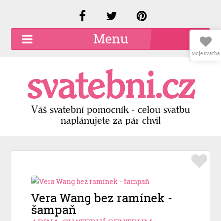
Menu
Moje svatba
O společnosti
svatebni.cz
Kariéra
Kontakty
Váš svatební pomocník - celou svatbu
naplánujete za pár chvil
Přidat firmu
Registrace
Přihlášení
Vera Wang bez ramínek -
šampaň