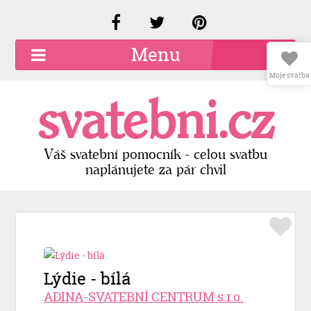
Menu
Moje svatba
O společnosti
svatebni.cz
Kariéra
Kontakty
Váš svatební pomocník - celou svatbu
naplánujete za pár chvil
Přidat firmu
Registrace
Přihlášení
Lýdie - bílá
ADINA-SVATEBNÍ CENTRUM s.r.o.