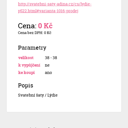
http://svatebni-saty-adina.cz/cs/lydie-
p522.html#varianta-1016-prodej
Cena:
0 Kč
Cena bez DPH: 0 Kč
Parametry
velikost
38 - 38
k vypůjčení
ne
ke koupi
ano
Popis
Svatební šaty / Lýdie