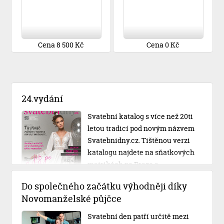
Cena 8 500 Kč
Cena 0 Kč
24.vydání
Svatební katalog s více než 20ti
letou tradicí pod novým názvem
Svatebnidny.cz. Tištěnou verzi
katalogu najdete na sňatkových
matrikách po Praze a
Středočeském kraji.
Do společného začátku výhodněji díky
Novomanželské půjčce
Svatební den patří určitě mezi