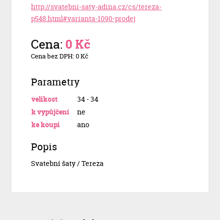
http://svatebni-saty-adina.cz/cs/tereza-
p548.html#varianta-1090-prodej
Cena:
0 Kč
Cena bez DPH: 0 Kč
Parametry
velikost
34 - 34
k vypůjčení
ne
ke koupi
ano
Popis
Svatební šaty / Tereza