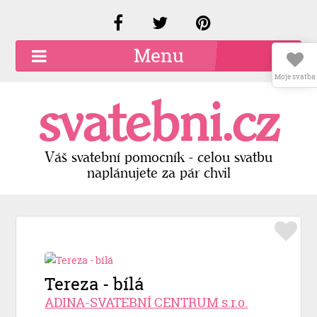
Menu
Moje svatba
O společnosti
svatebni.cz
Kariéra
Kontakty
Váš svatební pomocník - celou svatbu
naplánujete za pár chvil
Přidat firmu
Registrace
Přihlášení
Tereza - bílá
ADINA-SVATEBNÍ CENTRUM s.r.o.