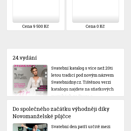
Cena 9 500 Kč
Cena 0 Kč
24.vydání
Svatební katalog s více než 20ti
letou tradicí pod novým názvem
Svatebnidny.cz. Tištěnou verzi
katalogu najdete na sňatkových
matrikách po Praze a
Středočeském kraji.
Do společného začátku výhodněji díky
Novomanželské půjčce
Svatební den patří určitě mezi