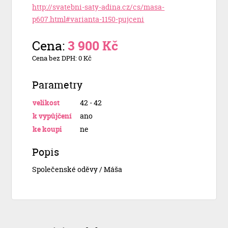
http://svatebni-saty-adina.cz/cs/masa-
p607.html#varianta-1150-pujceni
Cena:
3 900 Kč
Cena bez DPH: 0 Kč
Parametry
velikost
42 - 42
k vypůjčení
ano
ke koupi
ne
Popis
Společenské oděvy / Máša