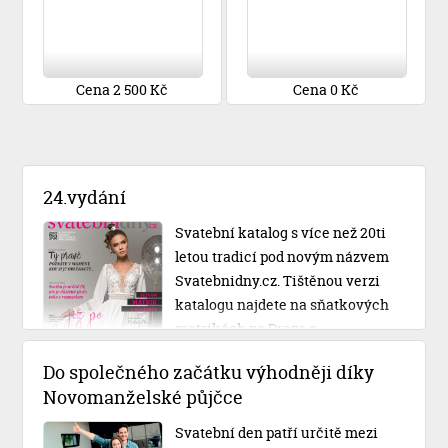
Cena 2 500 Kč
Cena 0 Kč
24.vydání
Svatební katalog s více než 20ti
letou tradicí pod novým názvem
Svatebnidny.cz. Tištěnou verzi
katalogu najdete na sňatkových
matrikách po Praze a
Středočeském kraji.
Do společného začátku výhodněji díky
Novomanželské půjčce
Svatební den patří určitě mezi