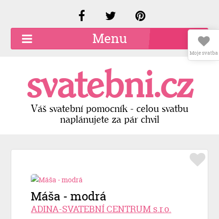
Menu
Moje svatba
O společnosti
svatebni.cz
Kariéra
Kontakty
Váš svatební pomocník - celou svatbu
naplánujete za pár chvil
Přidat firmu
Registrace
Přihlášení
Máša - modrá
ADINA-SVATEBNÍ CENTRUM s.r.o.