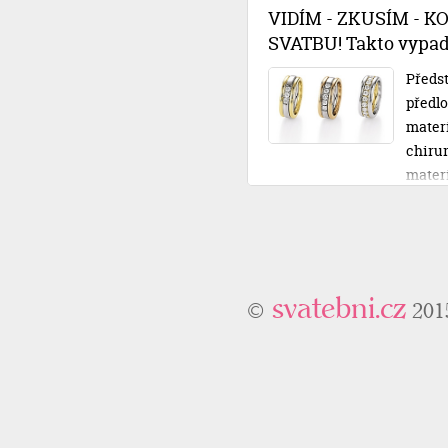
půjčko
VIDÍM - ZKUSÍM - K
posvat
SVATBU! Takto vypadá
Předst
předlo
materiá
chirur
mater
ty své
nechát
osobní
odcház
svatebni.cz
©
201