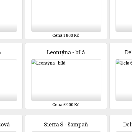
Cena 1 800 Kč
á
Leontýna - bílá
De
Cena 5 900 Kč
žová
Sierra Š - šampaň
Del