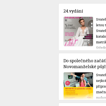
24.vydání
Svateb
letou
Svateb
katal
matri
Střed
Do společného začát
Novomanželské půjč
Svateb
nejkrá
přípra
značné
mohou
rozpo