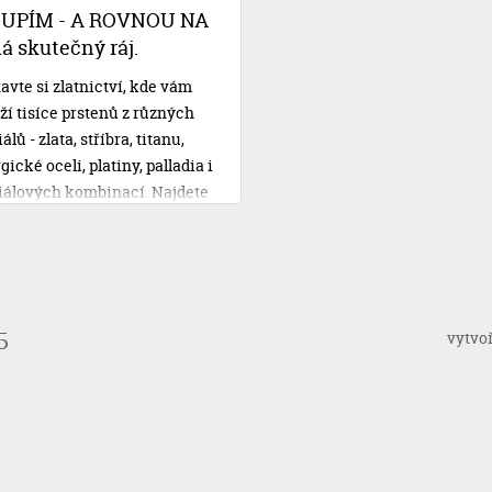
u od Cofidisu se však o své
OUPÍM - A ROVNOU NA
ební plány nemusíte obávat.
 skutečný ráj.
avte si zlatnictví, kde vám
ží tisíce prstenů z různých
lů - zlata, stříbra, titanu,
gické oceli, platiny, palladia i
iálových kombinací. Najdete
 vysněné, vyzkoušíte si je,
e si je na místě doplnit vaší
 rytinou, zaplatíte a
íte. Třeba i rovnou na svatbu!
vytvo
5