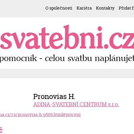
O společnosti
Kariéra
Kontakty
Přidat 
svatebni.c
pomocník - celou svatbu naplánujet
Pronovias H.
ADINA-SVATEBNÍ CENTRUM s.r.o.
ina.cz/cs/pronovias-h-p509.html#pujceni
č