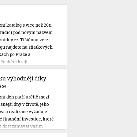
ní katalog s více než 20ti
 tradicí pod novým názvem
nidny.cz. Tištěnou verzi
ogu najdete na sňatkových
kách po Praze a
očeském kraji.
ku výhodněji díky
ce
ní den patří určitě mezi
snější dny v životě, jeho
va a realizace vyžaduje
 finanční investice, které
 dost zamávat vaším
čtem. S Novomanželskou