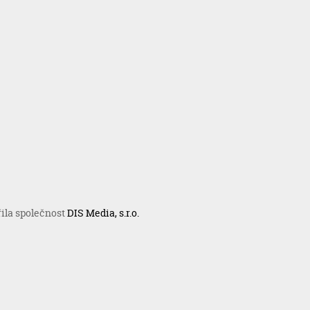
řila společnost
DIS Media, s.r.o.