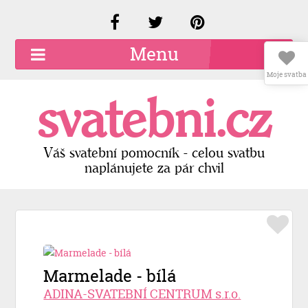
Menu
Moje svatba
O společnosti
svatebni.cz
Kariéra
Kontakty
Váš svatební pomocník - celou svatbu
naplánujete za pár chvil
Přidat firmu
Registrace
Přihlášení
Marmelade - bílá
ADINA-SVATEBNÍ CENTRUM s.r.o.