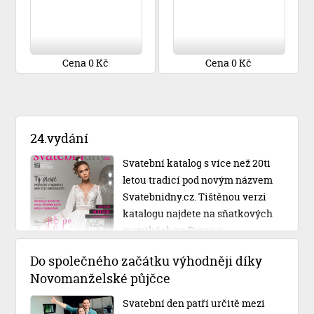
Cena 0 Kč
Cena 0 Kč
24.vydání
Svatební katalog s více než 20ti
letou tradicí pod novým názvem
Svatebnidny.cz. Tištěnou verzi
katalogu najdete na sňatkových
matrikách po Praze a
Středočeském kraji.
Do společného začátku výhodněji díky
Novomanželské půjčce
Svatební den patří určitě mezi