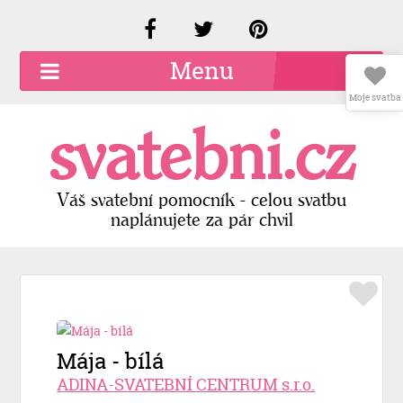
Menu
Moje svatba
O společnosti
svatebni.cz
Kariéra
Kontakty
Váš svatební pomocník - celou svatbu
naplánujete za pár chvil
Přidat firmu
Registrace
Přihlášení
Mája - bílá
ADINA-SVATEBNÍ CENTRUM s.r.o.