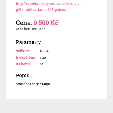
http://svatebni-saty-adina.cz/cs/maja-
p91.html#varianta-198-pujceni
Cena:
9 500 Kč
Cena bez DPH: 0 Kč
Parametry
velikost
40 - 40
k vypůjčení
ano
ke koupi
ne
Popis
Svatební šaty / Mája