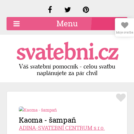
Menu
Moje svatba
O společnosti
svatebni.cz
Kariéra
Kontakty
Váš svatební pomocník - celou svatbu
naplánujete za pár chvil
Přidat firmu
Registrace
Přihlášení
Kaoma - šampaň
ADINA-SVATEBNÍ CENTRUM s.r.o.