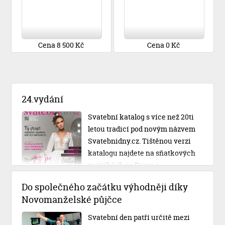
Cena 8 500 Kč
Cena 0 Kč
24.vydání
Svatební katalog s více než 20ti
letou tradicí pod novým názvem
Svatebnidny.cz. Tištěnou verzi
katalogu najdete na sňatkových
matrikách po Praze a
Středočeském kraji.
Do společného začátku výhodněji díky
Novomanželské půjčce
Svatební den patří určitě mezi