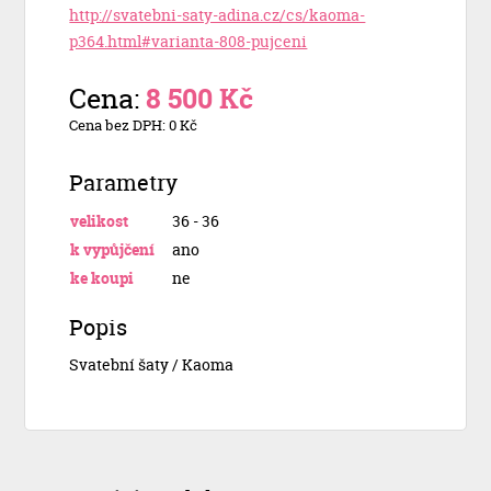
http://svatebni-saty-adina.cz/cs/kaoma-
p364.html#varianta-808-pujceni
Cena:
8 500 Kč
Cena bez DPH: 0 Kč
Parametry
velikost
36 - 36
k vypůjčení
ano
ke koupi
ne
Popis
Svatební šaty / Kaoma