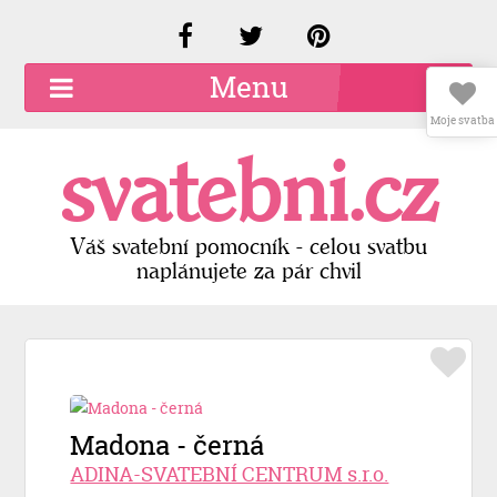
Menu
Moje svatba
O společnosti
svatebni.cz
Kariéra
Kontakty
Váš svatební pomocník - celou svatbu
naplánujete za pár chvil
Přidat firmu
Registrace
Přihlášení
Madona - černá
ADINA-SVATEBNÍ CENTRUM s.r.o.