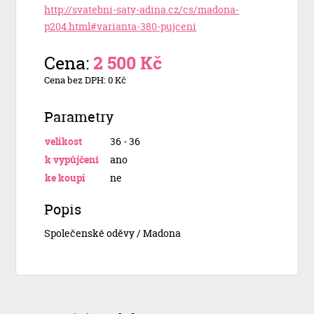
http://svatebni-saty-adina.cz/cs/madona-
p204.html#varianta-380-pujceni
Cena:
2 500 Kč
Cena bez DPH: 0 Kč
Parametry
velikost
36 - 36
k vypůjčení
ano
ke koupi
ne
Popis
Společenské oděvy / Madona