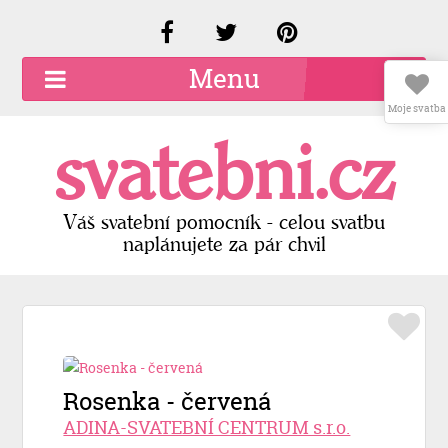
Menu
Moje svatba
O společnosti
svatebni.cz
Kariéra
Kontakty
Váš svatební pomocník - celou svatbu
naplánujete za pár chvil
Přidat firmu
Registrace
Přihlášení
Rosenka - červená
ADINA-SVATEBNÍ CENTRUM s.r.o.