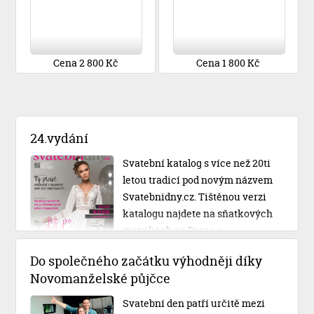
Cena 2 800 Kč
Cena 1 800 Kč
24.vydání
Svatební katalog s více než 20ti
letou tradicí pod novým názvem
Svatebnidny.cz. Tištěnou verzi
katalogu najdete na sňatkových
matrikách po Praze a
Středočeském kraji.
Do společného začátku výhodněji díky
Novomanželské půjčce
Svatební den patří určitě mezi