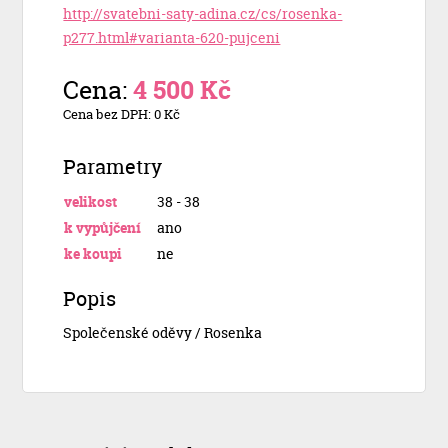
http://svatebni-saty-adina.cz/cs/rosenka-
p277.html#varianta-620-pujceni
Cena:
4 500 Kč
Cena bez DPH: 0 Kč
Parametry
velikost
38 - 38
k vypůjčení
ano
ke koupi
ne
Popis
Společenské oděvy / Rosenka