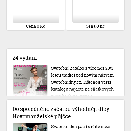
Cena 0 Kč
Cena 0 Kč
24.vydání
Svatební katalog s více než 20ti
letou tradicí pod novým názvem
Svatebnidny.cz. Tištěnou verzi
katalogu najdete na sňatkových
matrikách po Praze a
Středočeském kraji.
Do společného začátku výhodněji díky
Novomanželské půjčce
Svatební den patří určitě mezi