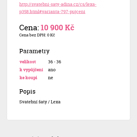
http://svatebni-saty-adina.cz/cs/lexa-
p358.html#varianta-797-pujceni
Cena:
10 900 Kč
Cena bez DPH: 0 Kč
Parametry
velikost
36 - 36
k vypůjčení
ano
ke koupi
ne
Popis
Svatební šaty / Lexa