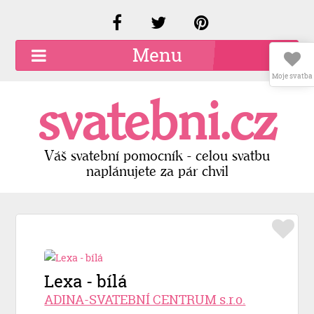
Menu
Moje svatba
O společnosti
svatebni.cz
Kariéra
Kontakty
Váš svatební pomocník - celou svatbu
naplánujete za pár chvil
Přidat firmu
Registrace
Přihlášení
Lexa - bílá
ADINA-SVATEBNÍ CENTRUM s.r.o.