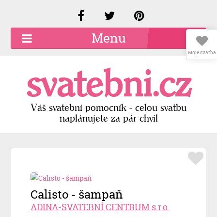
Menu
Moje svatba
O společnosti
svatebni.cz
Kariéra
Kontakty
Váš svatební pomocník - celou svatbu
naplánujete za pár chvil
Přidat firmu
Registrace
Přihlášení
Calisto - šampaň
ADINA-SVATEBNÍ CENTRUM s.r.o.