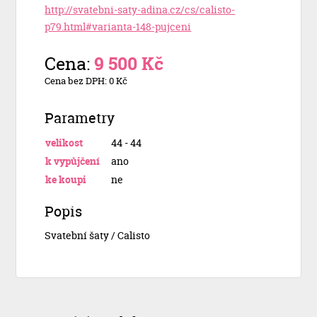
http://svatebni-saty-adina.cz/cs/calisto-
p79.html#varianta-148-pujceni
Cena:
9 500 Kč
Cena bez DPH: 0 Kč
Parametry
velikost
44 - 44
k vypůjčení
ano
ke koupi
ne
Popis
Svatební šaty / Calisto