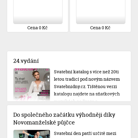
Cena 0 Kč
Cena 0 Kč
24.vydání
Svatební katalog s více než 20ti
letou tradicí pod novým názvem
Svatebnidny.cz. Tištěnou verzi
katalogu najdete na sňatkových
matrikách po Praze a
Středočeském kraji.
Do společného začátku výhodněji díky
Novomanželské půjčce
Svatební den patří určitě mezi