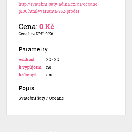
http://svatebni-saty-adina.cz/cs/oceane-
p106.html#varianta-952-prodej
Cena:
0 Kč
Cena bez DPH: 0 Kč
Parametry
velikost
32 - 32
k vypůjčení
ne
ke koupi
ano
Popis
Svatební šaty / Oceáne