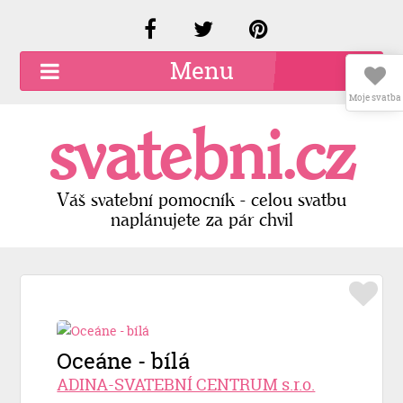
Menu
Moje svatba
O společnosti
svatebni.cz
Kariéra
Kontakty
Váš svatební pomocník - celou svatbu
naplánujete za pár chvil
Přidat firmu
Registrace
Přihlášení
Oceáne - bílá
ADINA-SVATEBNÍ CENTRUM s.r.o.