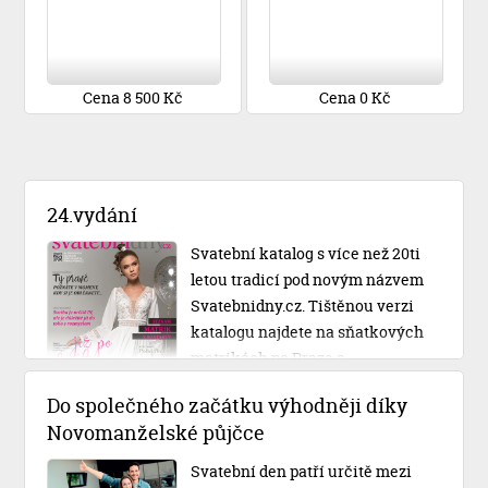
Cena 8 500 Kč
Cena 0 Kč
24.vydání
Svatební katalog s více než 20ti
letou tradicí pod novým názvem
Svatebnidny.cz. Tištěnou verzi
katalogu najdete na sňatkových
matrikách po Praze a
Středočeském kraji.
Do společného začátku výhodněji díky
Novomanželské půjčce
Svatební den patří určitě mezi