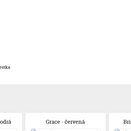
estka
odrá
Grace - červená
Br