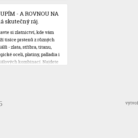
čtem. S Novomanželskou
u od Cofidisu se však o své
OUPÍM - A ROVNOU NA
ební plány nemusíte obávat.
 skutečný ráj.
avte si zlatnictví, kde vám
ží tisíce prstenů z různých
lů - zlata, stříbra, titanu,
gické oceli, platiny, palladia i
iálových kombinací. Najdete
 vysněné, vyzkoušíte si je,
e si je na místě doplnit vaší
 rytinou, zaplatíte a
íte. Třeba i rovnou na svatbu!
vytvo
5