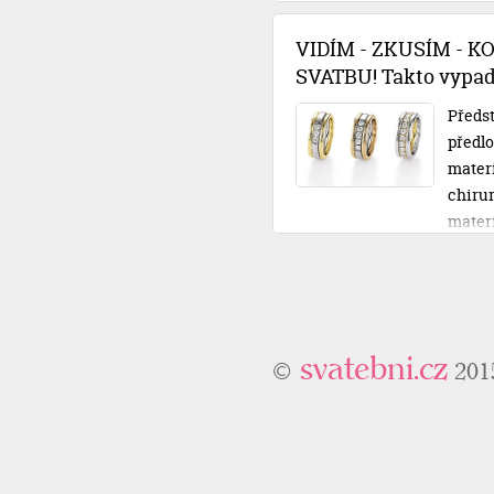
rozpo
půjčko
VIDÍM - ZKUSÍM - K
posvat
SVATBU! Takto vypadá
Předst
předlo
materiá
chirur
mater
ty své
nechát
osobní
odcház
svatebni.cz
©
201