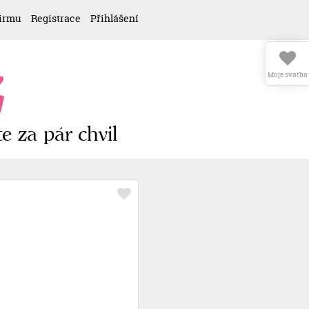
firmu
Registrace
Přihlášení
z
Moje svatba
e za pár chvil