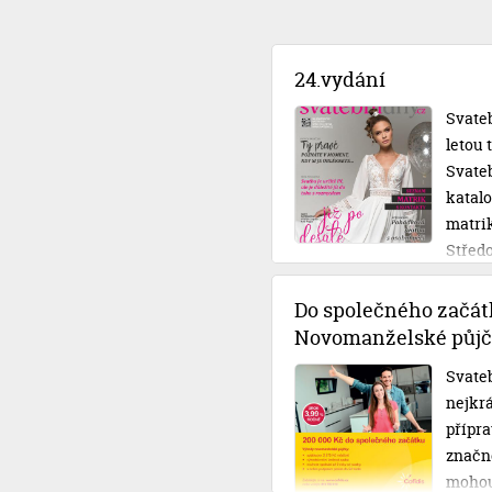
24.vydání
Svateb
letou
Svateb
katal
matri
Střed
Do společného začát
Novomanželské půjč
Svateb
nejkrá
přípra
značné
mohou