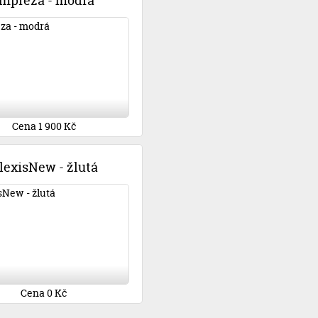
Impreza - modrá
Cena 1 900 Kč
lexisNew - žlutá
Cena 0 Kč