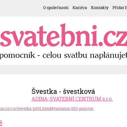
O společnosti
Kariéra
Kontakty
Přidat 
svatebni.c
pomocník - celou svatbu naplánujet
Švestka - švestková
ADINA-SVATEBNÍ CENTRUM s.r.o.
ina.cz/cs/svestka-p301.html#varianta-653-pujceni
č