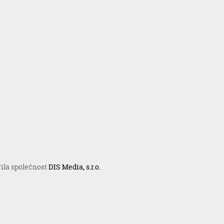
řila společnost
DIS Media, s.r.o.