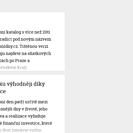
ní katalog s více než 20ti
 tradicí pod novým názvem
nidny.cz. Tištěnou verzi
ogu najdete na sňatkových
kách po Praze a
očeském kraji.
ku výhodněji díky
ce
ní den patří určitě mezi
snější dny v životě, jeho
va a realizace vyžaduje
 finanční investice, které
 dost zamávat vaším