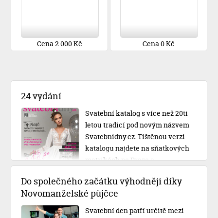
Cena 2 000 Kč
Cena 0 Kč
24.vydání
Svatební katalog s více než 20ti
letou tradicí pod novým názvem
Svatebnidny.cz. Tištěnou verzi
katalogu najdete na sňatkových
matrikách po Praze a
Středočeském kraji.
Do společného začátku výhodněji díky
Novomanželské půjčce
Svatební den patří určitě mezi