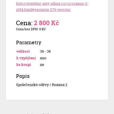
http://svatebni-saty-adina.cz/cs/roxana-2-
p154.html#varianta-279-pujceni
Cena:
2 800 Kč
Cena bez DPH: 0 Kč
Parametry
velikost
36 - 36
k vypůjčení
ano
ke koupi
ne
Popis
Společenské oděvy / Roxana 2