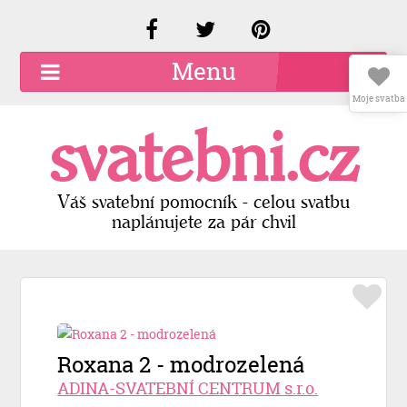
Menu
Moje svatba
O společnosti
svatebni.cz
Kariéra
Kontakty
Váš svatební pomocník - celou svatbu
naplánujete za pár chvil
Přidat firmu
Registrace
Přihlášení
Roxana 2 - modrozelená
ADINA-SVATEBNÍ CENTRUM s.r.o.