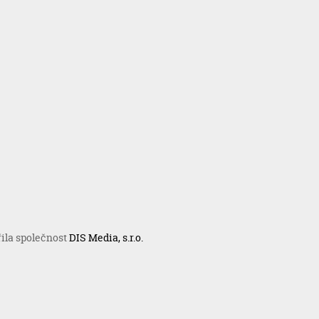
řila společnost
DIS Media, s.r.o.