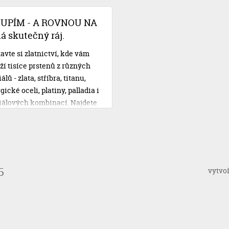
čtem. S Novomanželskou
u od Cofidisu se však o své
OUPÍM - A ROVNOU NA
ební plány nemusíte obávat.
 skutečný ráj.
avte si zlatnictví, kde vám
ží tisíce prstenů z různých
lů - zlata, stříbra, titanu,
gické oceli, platiny, palladia i
iálových kombinací. Najdete
 vysněné, vyzkoušíte si je,
e si je na místě doplnit vaší
 rytinou, zaplatíte a
íte. Třeba i rovnou na svatbu!
vytvo
5