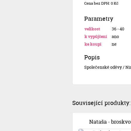
Cena bez DPH: 0 Kč
Parametry
velikost
36 - 40
k vypůjčení
ano
ke koupi
ne
Popis
Společenské oděvy / Ni
Související produkty:
Nataša - broskv