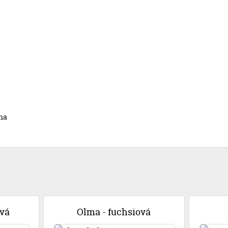
na
ová
Olma - fuchsiová