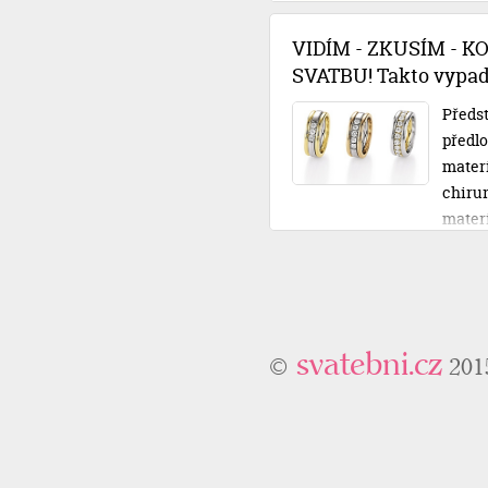
rozpo
půjčko
VIDÍM - ZKUSÍM - K
posvat
SVATBU! Takto vypadá
Předst
předlo
materiá
chirur
mater
ty své
nechát
osobní
odcház
svatebni.cz
©
201