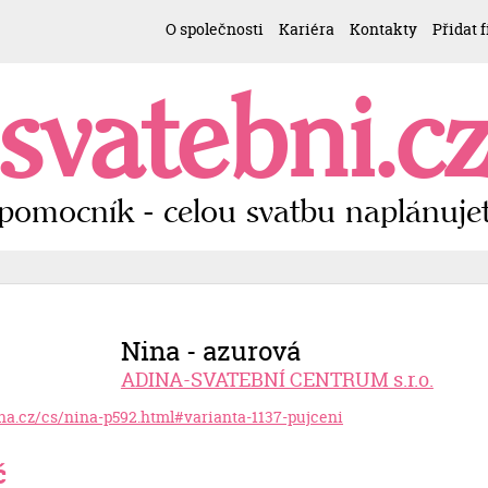
O společnosti
Kariéra
Kontakty
Přidat 
svatebni.c
pomocník - celou svatbu naplánujet
Nina - azurová
ADINA-SVATEBNÍ CENTRUM s.r.o.
ina.cz/cs/nina-p592.html#varianta-1137-pujceni
č