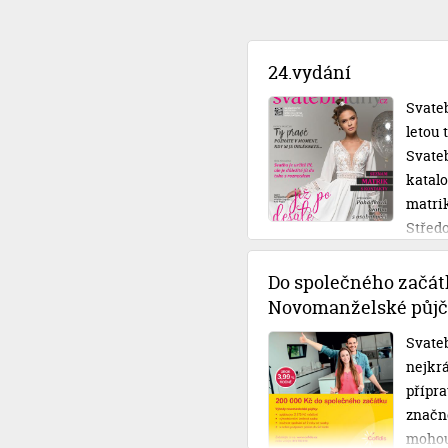
24.vydání
Svateb
letou
Svateb
katal
matri
Střed
Do společného začát
Novomanželské půjč
Svateb
nejkrá
přípra
značné
mohou