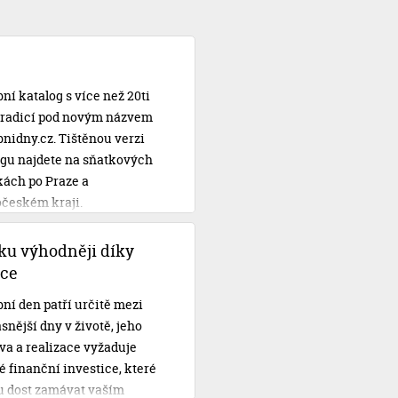
ní katalog s více než 20ti
 tradicí pod novým názvem
nidny.cz. Tištěnou verzi
ogu najdete na sňatkových
kách po Praze a
očeském kraji.
ku výhodněji díky
ce
ní den patří určitě mezi
snější dny v životě, jeho
va a realizace vyžaduje
 finanční investice, které
 dost zamávat vaším