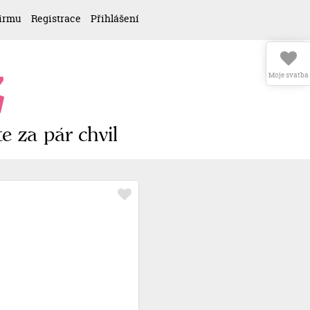
firmu
Registrace
Přihlášení
z
Moje svatba
e za pár chvil