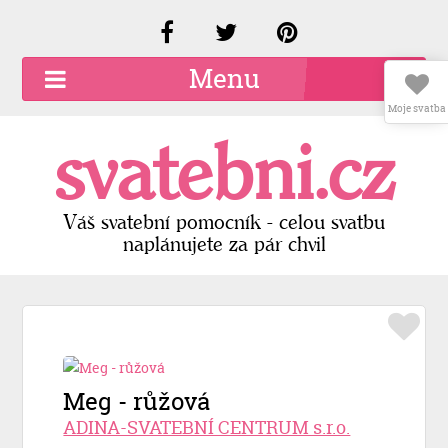
Menu
Moje svatba
O společnosti
svatebni.cz
Kariéra
Kontakty
Váš svatební pomocník - celou svatbu
naplánujete za pár chvil
Přidat firmu
Registrace
Přihlášení
Meg - růžová
ADINA-SVATEBNÍ CENTRUM s.r.o.