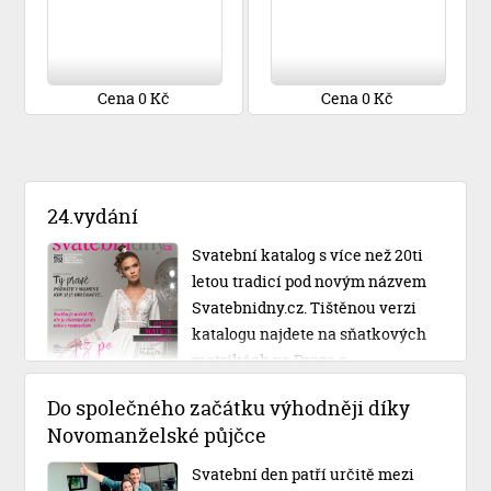
Cena 0 Kč
Cena 0 Kč
24.vydání
Svatební katalog s více než 20ti
letou tradicí pod novým názvem
Svatebnidny.cz. Tištěnou verzi
katalogu najdete na sňatkových
matrikách po Praze a
Středočeském kraji.
Do společného začátku výhodněji díky
Novomanželské půjčce
Svatební den patří určitě mezi