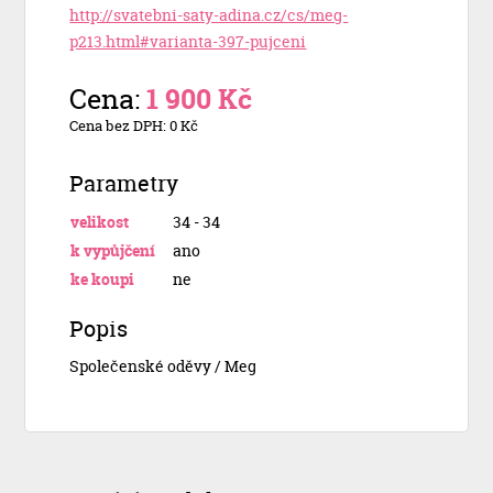
http://svatebni-saty-adina.cz/cs/meg-
p213.html#varianta-397-pujceni
Cena:
1 900 Kč
Cena bez DPH: 0 Kč
Parametry
velikost
34 - 34
k vypůjčení
ano
ke koupi
ne
Popis
Společenské oděvy / Meg