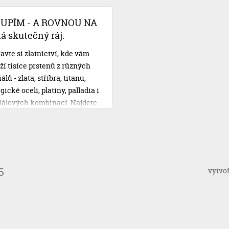
čtem. S Novomanželskou
u od Cofidisu se však o své
OUPÍM - A ROVNOU NA
ební plány nemusíte obávat.
 skutečný ráj.
avte si zlatnictví, kde vám
ží tisíce prstenů z různých
lů - zlata, stříbra, titanu,
gické oceli, platiny, palladia i
iálových kombinací. Najdete
 vysněné, vyzkoušíte si je,
e si je na místě doplnit vaší
 rytinou, zaplatíte a
íte. Třeba i rovnou na svatbu!
vytvo
5