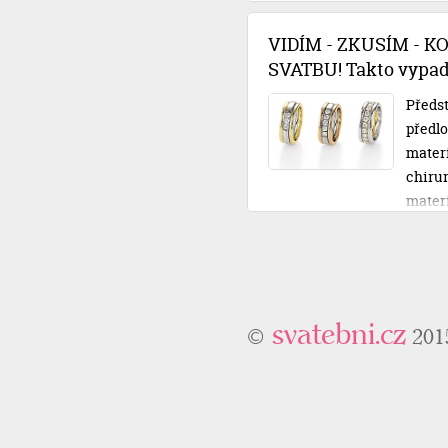
rozpo
půjčko
VIDÍM - ZKUSÍM - K
posvat
SVATBU! Takto vypadá
Předst
předlo
materiá
chirur
mater
ty své
nechát
osobní
odcház
svatebni.cz
©
201