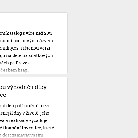
ní katalog s více než 20ti
 tradicí pod novým názvem
nidny.cz. Tištěnou verzi
ogu najdete na sňatkových
kách po Praze a
očeském kraji.
ku výhodněji díky
ce
ní den patří určitě mezi
snější dny v životě, jeho
va a realizace vyžaduje
 finanční investice, které
 dost zamávat vaším