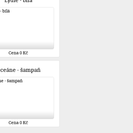
Lýdie - bílá
Cena 0 Kč
ceáne - šampaň
Cena 0 Kč