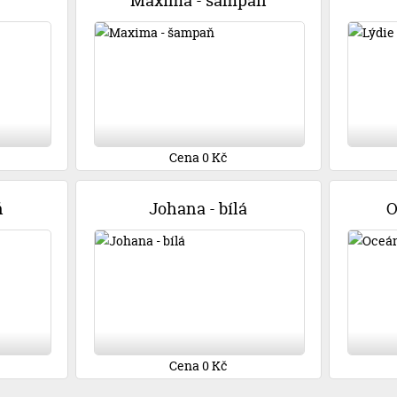
Maxima - šampaň
Cena 0 Kč
ň
Johana - bílá
O
Cena 0 Kč