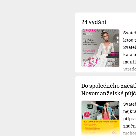
24.vydání
Svateb
letou
Svateb
katal
matri
Střed
Do společného začát
Novomanželské půjč
Svateb
nejkrá
přípra
značné
mohou