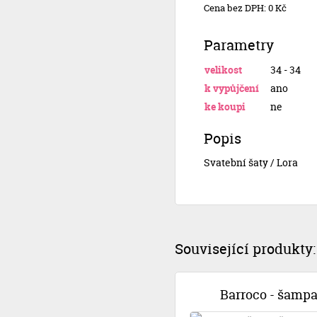
Cena bez DPH: 0 Kč
Parametry
velikost
34 - 34
k vypůjčení
ano
ke koupi
ne
Popis
Svatební šaty / Lora
Související produkty:
Barroco - šamp