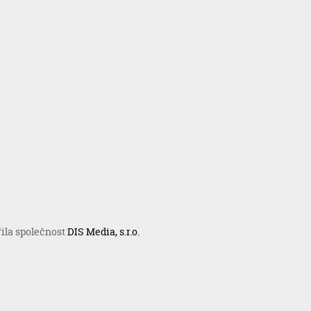
řila společnost
DIS Media, s.r.o.