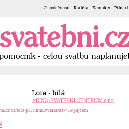
O společnosti
Kariéra
Kontakty
Přidat 
svatebni.c
pomocník - celou svatbu naplánujet
Lora - bílá
ADINA-SVATEBNÍ CENTRUM s.r.o.
ina.cz/cs/lora-p353.html#varianta-786-pujceni
č