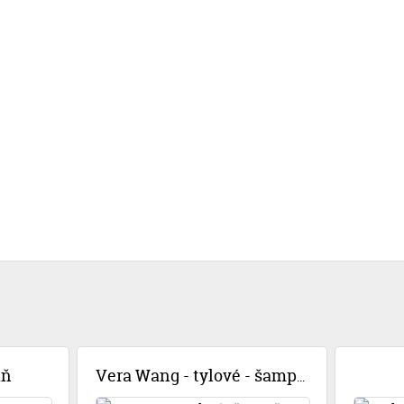
aň
Vera Wang - tylové - šampaň