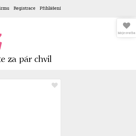
firmu
Registrace
Přihlášení
z
Moje svatba
e za pár chvil