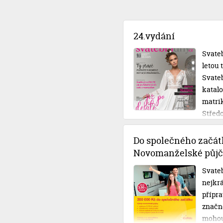
24.vydání
Svateb
letou
Svateb
katal
matri
Střed
Do společného začát
Novomanželské půjč
Svateb
nejkrá
přípra
značné
mohou