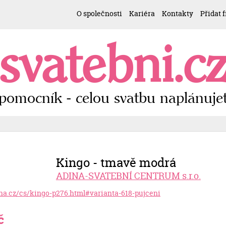
O společnosti
Kariéra
Kontakty
Přidat 
svatebni.c
pomocník - celou svatbu naplánujet
Kingo - tmavě modrá
ADINA-SVATEBNÍ CENTRUM s.r.o.
ina.cz/cs/kingo-p276.html#varianta-618-pujceni
č