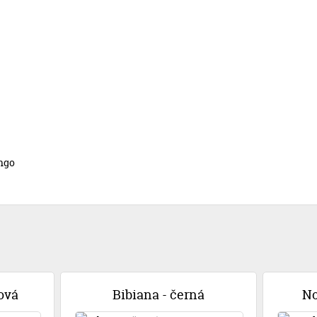
ngo
ová
Bibiana - černá
No