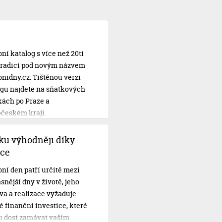
ní katalog s více než 20ti
 tradicí pod novým názvem
nidny.cz. Tištěnou verzi
ogu najdete na sňatkových
kách po Praze a
očeském kraji.
ku výhodněji díky
ce
ní den patří určitě mezi
snější dny v životě, jeho
va a realizace vyžaduje
 finanční investice, které
 dost zamávat vaším