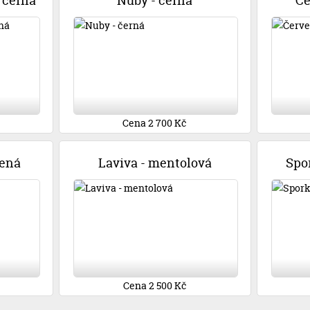
 černá
Nuby - černá
Če
Cena 2 700 Kč
vená
Laviva - mentolová
Spor
Cena 2 500 Kč