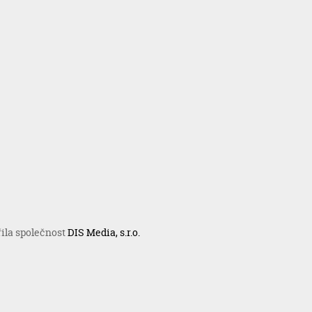
řila společnost
DIS Media, s.r.o.