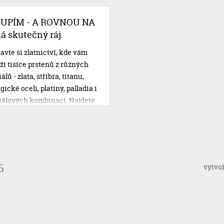
čtem. S Novomanželskou
u od Cofidisu se však o své
OUPÍM - A ROVNOU NA
ební plány nemusíte obávat.
 skutečný ráj.
avte si zlatnictví, kde vám
ží tisíce prstenů z různých
lů - zlata, stříbra, titanu,
gické oceli, platiny, palladia i
iálových kombinací. Najdete
 vysněné, vyzkoušíte si je,
e si je na místě doplnit vaší
 rytinou, zaplatíte a
íte. Třeba i rovnou na svatbu!
vytvo
5