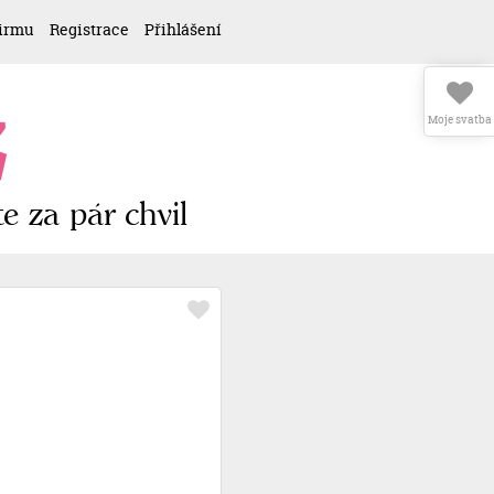
firmu
Registrace
Přihlášení
z
Moje svatba
e za pár chvil