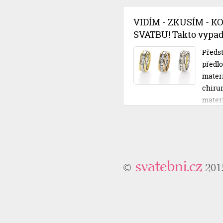
rozpo
půjčko
VIDÍM - ZKUSÍM - K
posvat
SVATBU! Takto vypadá
Předst
předlo
materiá
chirur
mater
ty své
nechát
osobní
odcház
svatebni.cz
©
201