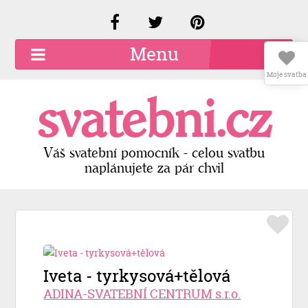
Menu
Moje svatba
O společnosti
svatebni.cz
Kariéra
Kontakty
Váš svatební pomocník - celou svatbu
naplánujete za pár chvil
Přidat firmu
Registrace
Přihlášení
Iveta - tyrkysová+tělová
ADINA-SVATEBNÍ CENTRUM s.r.o.