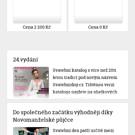
Cena 2 200 Kč
Cena 0 Kč
24.vydání
Svatební katalog s více než 20ti
letou tradicí pod novým názvem
Svatebnidny.cz. Tištěnou verzi
katalogu najdete na sňatkových
matrikách po Praze a
Středočeském kraji.
Do společného začátku výhodněji díky
Novomanželské půjčce
Svatební den patří určitě mezi