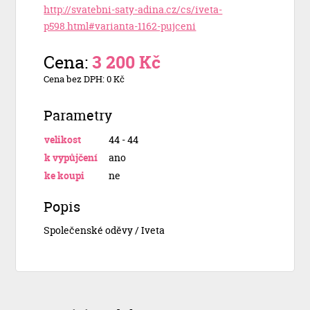
http://svatebni-saty-adina.cz/cs/iveta-
p598.html#varianta-1162-pujceni
Cena:
3 200 Kč
Cena bez DPH: 0 Kč
Parametry
velikost
44 - 44
k vypůjčení
ano
ke koupi
ne
Popis
Společenské oděvy / Iveta