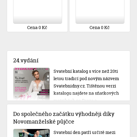
Cena 0 Kč
Cena 0 Kč
24.vydání
Svatební katalog s více než 20ti
letou tradicí pod novým názvem
Svatebnidny.cz. Tištěnou verzi
katalogu najdete na sňatkových
matrikách po Praze a
Středočeském kraji.
Do společného začátku výhodněji díky
Novomanželské půjčce
Svatební den patří určitě mezi