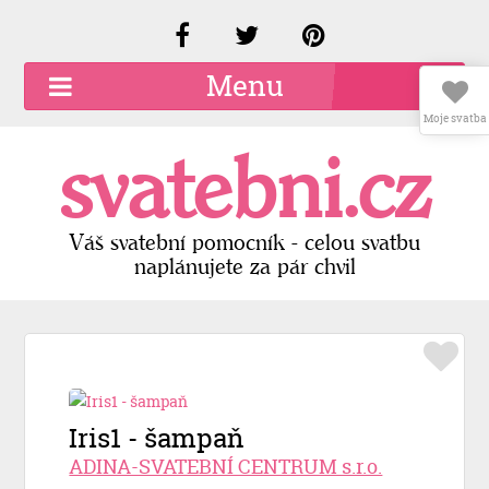
Menu
Moje svatba
O společnosti
svatebni.cz
Kariéra
Kontakty
Váš svatební pomocník - celou svatbu
naplánujete za pár chvil
Přidat firmu
Registrace
Přihlášení
Iris1 - šampaň
ADINA-SVATEBNÍ CENTRUM s.r.o.