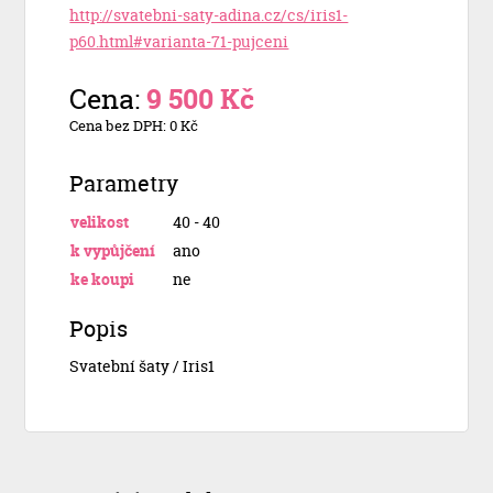
http://svatebni-saty-adina.cz/cs/iris1-
p60.html#varianta-71-pujceni
Cena:
9 500 Kč
Cena bez DPH: 0 Kč
Parametry
velikost
40 - 40
k vypůjčení
ano
ke koupi
ne
Popis
Svatební šaty / Iris1