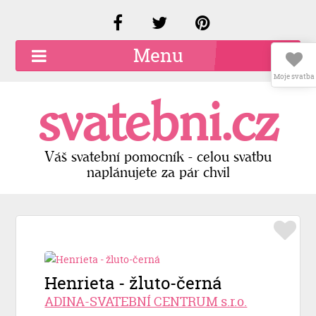
Menu
Moje svatba
O společnosti
svatebni.cz
Kariéra
Kontakty
Váš svatební pomocník - celou svatbu
naplánujete za pár chvil
Přidat firmu
Registrace
Přihlášení
Henrieta - žluto-černá
ADINA-SVATEBNÍ CENTRUM s.r.o.