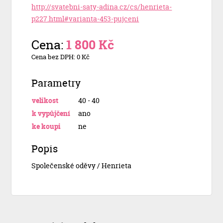
http://svatebni-saty-adina.cz/cs/henrieta-
p227.html#varianta-453-pujceni
Cena:
1 800 Kč
Cena bez DPH: 0 Kč
Parametry
velikost
40 - 40
k vypůjčení
ano
ke koupi
ne
Popis
Společenské oděvy / Henrieta