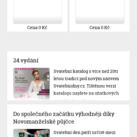
Cena 0 Kč
Cena 0 Kč
24.vydání
Svatební katalog s více než 20ti
letou tradicí pod novým názvem
Svatebnidny.cz. Tištěnou verzi
katalogu najdete na sňatkových
matrikách po Praze a
Středočeském kraji.
Do společného začátku výhodněji díky
Novomanželské půjčce
Svatební den patří určitě mezi