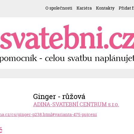
O společnosti
Kariéra
Kontakty
Přidat 
svatebni.c
pomocník - celou svatbu naplánujet
Ginger - růžová
ADINA-SVATEBNÍ CENTRUM s.r.o.
ina.cz/cs/ginger-p238.html#varianta-475-pujceni
č