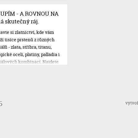
čtem. S Novomanželskou
u od Cofidisu se však o své
OUPÍM - A ROVNOU NA
ební plány nemusíte obávat.
 skutečný ráj.
avte si zlatnictví, kde vám
ží tisíce prstenů z různých
lů - zlata, stříbra, titanu,
gické oceli, platiny, palladia i
iálových kombinací. Najdete
 vysněné, vyzkoušíte si je,
e si je na místě doplnit vaší
 rytinou, zaplatíte a
íte. Třeba i rovnou na svatbu!
vytvo
5