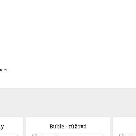
nger
dy
Buble - růžová