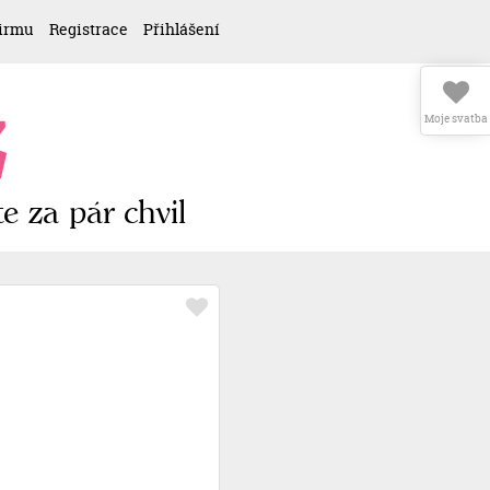
firmu
Registrace
Přihlášení
z
Moje svatba
e za pár chvil