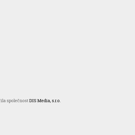
řila společnost
DIS Media, s.r.o.