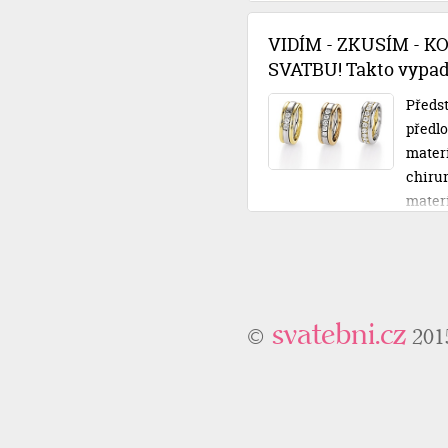
rozpo
půjčko
VIDÍM - ZKUSÍM - K
posvat
SVATBU! Takto vypadá
Předst
předlo
materiá
chirur
mater
ty své
nechát
osobní
odcház
svatebni.cz
©
201