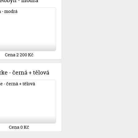
Robyn - modrá
Cena 2 200 Kč
ke - černá + tělová
Cena 0 Kč