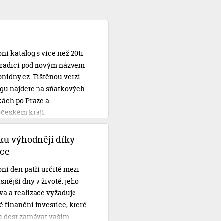
ní katalog s více než 20ti
 tradicí pod novým názvem
nidny.cz. Tištěnou verzi
ogu najdete na sňatkových
kách po Praze a
očeském kraji.
ku výhodněji díky
ce
ní den patří určitě mezi
snější dny v životě, jeho
va a realizace vyžaduje
 finanční investice, které
 dost zamávat vaším