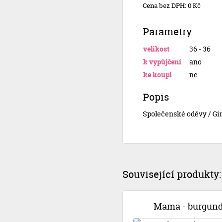
Cena bez DPH: 0 Kč
Parametry
velikost
36 - 36
k vypůjčení
ano
ke koupi
ne
Popis
Společenské oděvy / Gi
Související produkty:
Mama - burgun