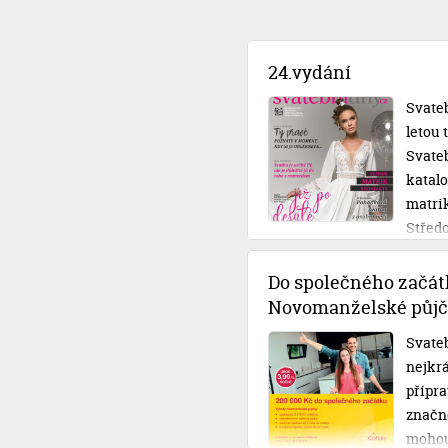
24.vydání
Svateb
letou
Svateb
katal
matri
Střed
Do společného začát
Novomanželské půjč
Svateb
nejkrá
přípra
značné
mohou