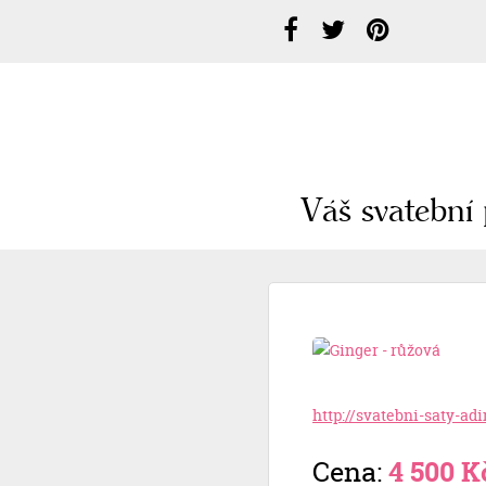
Váš svatební 
http://svatebni-saty-ad
Cena:
4 500 K