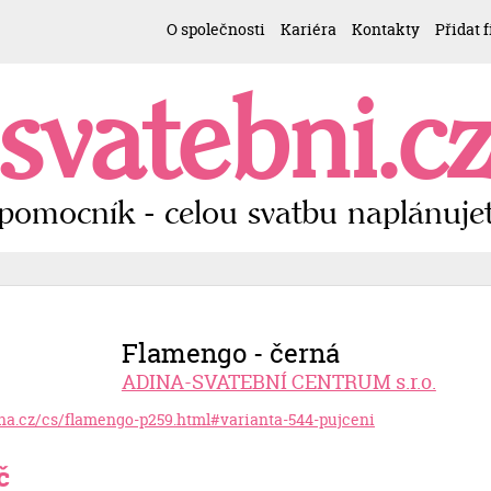
O společnosti
Kariéra
Kontakty
Přidat 
svatebni.c
pomocník - celou svatbu naplánujet
Flamengo - černá
ADINA-SVATEBNÍ CENTRUM s.r.o.
dina.cz/cs/flamengo-p259.html#varianta-544-pujceni
č