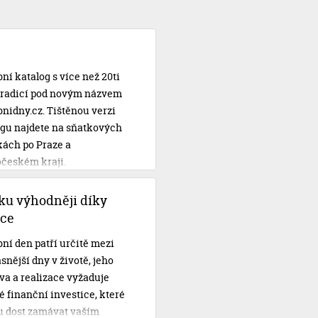
ní katalog s více než 20ti
 tradicí pod novým názvem
nidny.cz. Tištěnou verzi
ogu najdete na sňatkových
kách po Praze a
očeském kraji.
ku výhodněji díky
ce
ní den patří určitě mezi
snější dny v životě, jeho
va a realizace vyžaduje
 finanční investice, které
 dost zamávat vaším