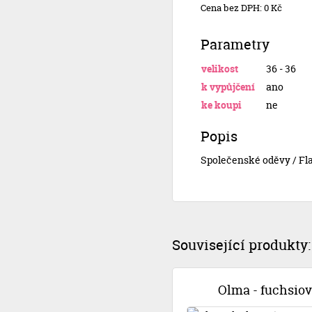
Cena bez DPH: 0 Kč
Parametry
velikost
36 - 36
k vypůjčení
ano
ke koupi
ne
Popis
Společenské oděvy / F
Související produkty:
Olma - fuchsio