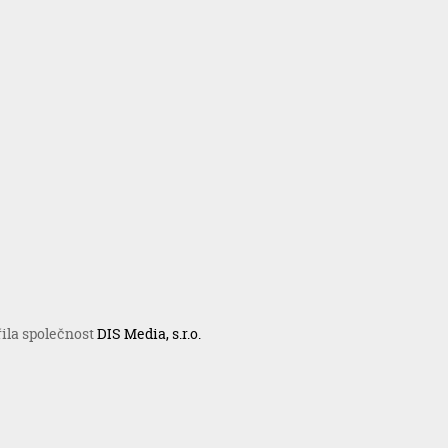
řila společnost
DIS Media, s.r.o.