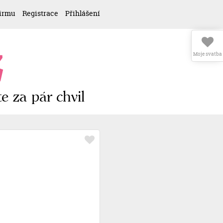
firmu
Registrace
Přihlášení
z
Moje svatba
e za pár chvil