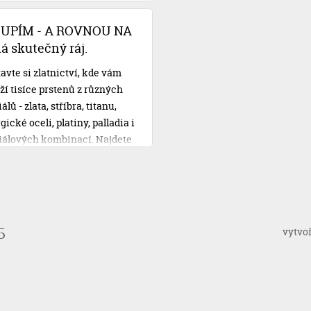
čtem. S Novomanželskou
u od Cofidisu se však o své
OUPÍM - A ROVNOU NA
ební plány nemusíte obávat.
 skutečný ráj.
avte si zlatnictví, kde vám
ží tisíce prstenů z různých
lů - zlata, stříbra, titanu,
gické oceli, platiny, palladia i
iálových kombinací. Najdete
 vysněné, vyzkoušíte si je,
e si je na místě doplnit vaší
 rytinou, zaplatíte a
íte. Třeba i rovnou na svatbu!
vytvo
5