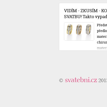
rozpo
půjčko
VIDÍM - ZKUSÍM - K
posvat
SVATBU! Takto vypadá
Předst
předlo
materiá
chirur
mater
ty své
nechát
osobní
odcház
svatebni.cz
©
201