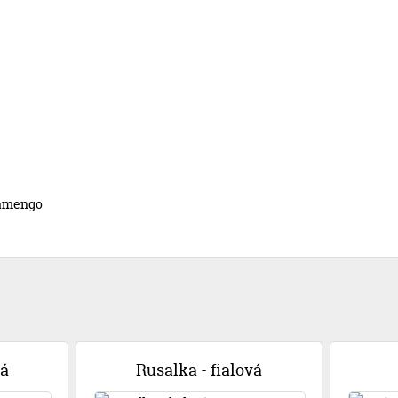
lamengo
vá
Rusalka - fialová