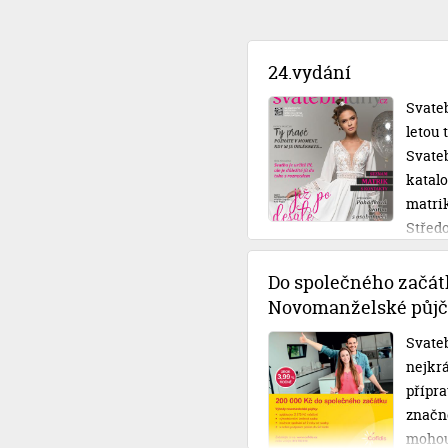
24.vydání
Svateb
letou
Svateb
katal
matri
Střed
Do společného začát
Novomanželské půjč
Svateb
nejkrá
přípra
značné
mohou