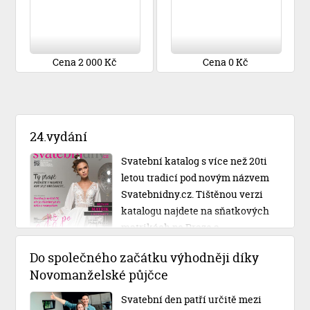
Cena 2 000 Kč
Cena 0 Kč
24.vydání
Svatební katalog s více než 20ti
letou tradicí pod novým názvem
Svatebnidny.cz. Tištěnou verzi
katalogu najdete na sňatkových
matrikách po Praze a
Středočeském kraji.
Do společného začátku výhodněji díky
Novomanželské půjčce
Svatební den patří určitě mezi