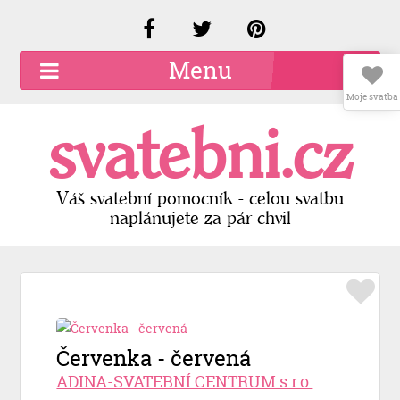
Menu
Moje svatba
O společnosti
svatebni.cz
Kariéra
Kontakty
Váš svatební pomocník - celou svatbu
naplánujete za pár chvil
Přidat firmu
Registrace
Přihlášení
Červenka - červená
ADINA-SVATEBNÍ CENTRUM s.r.o.