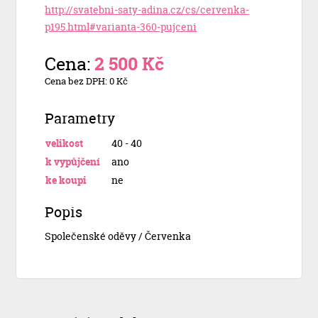
http://svatebni-saty-adina.cz/cs/cervenka-
p195.html#varianta-360-pujceni
Cena:
2 500 Kč
Cena bez DPH: 0 Kč
Parametry
velikost
40 - 40
k vypůjčení
ano
ke koupi
ne
Popis
Společenské oděvy / Červenka