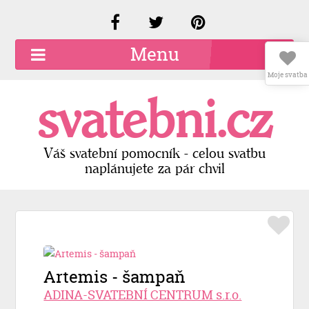
Menu
Moje svatba
O společnosti
svatebni.cz
Kariéra
Kontakty
Váš svatební pomocník - celou svatbu
naplánujete za pár chvil
Přidat firmu
Registrace
Přihlášení
Artemis - šampaň
ADINA-SVATEBNÍ CENTRUM s.r.o.