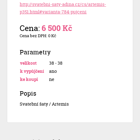
http://svatebni-saty-adina.cz/cs/artemis-
p351.html#varianta-784-pujceni
Cena:
6 500 Kč
Cena bez DPH: 0 Kč
Parametry
velikost
38 - 38
k vypůjčení
ano
ke koupi
ne
Popis
Svatební šaty / Artemis