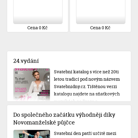
Cena 0 Kč
Cena 0 Kč
24.vydání
Svatební katalog s více než 20ti
letou tradicí pod novým názvem
Svatebnidny.cz. Tištěnou verzi
katalogu najdete na sňatkových
matrikách po Praze a
Středočeském kraji.
Do společného začátku výhodněji díky
Novomanželské půjčce
Svatební den patří určitě mezi