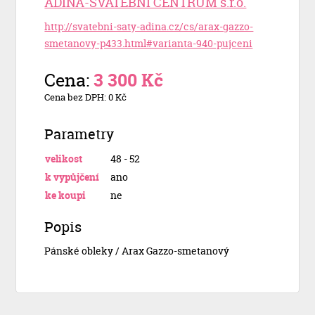
ADINA-SVATEBNÍ CENTRUM s.r.o.
http://svatebni-saty-adina.cz/cs/arax-gazzo-
smetanovy-p433.html#varianta-940-pujceni
Cena:
3 300 Kč
Cena bez DPH: 0 Kč
Parametry
velikost
48 - 52
k vypůjčení
ano
ke koupi
ne
Popis
Pánské obleky / Arax Gazzo-smetanový