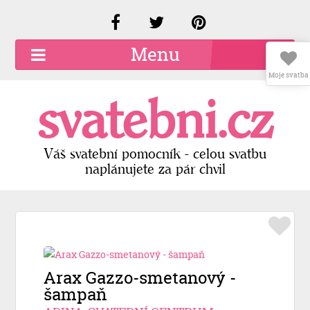
Menu
Moje svatba
O společnosti
svatebni.cz
Kariéra
Kontakty
Váš svatební pomocník - celou svatbu
naplánujete za pár chvil
Přidat firmu
Registrace
Přihlášení
Arax Gazzo-smetanový -
šampaň