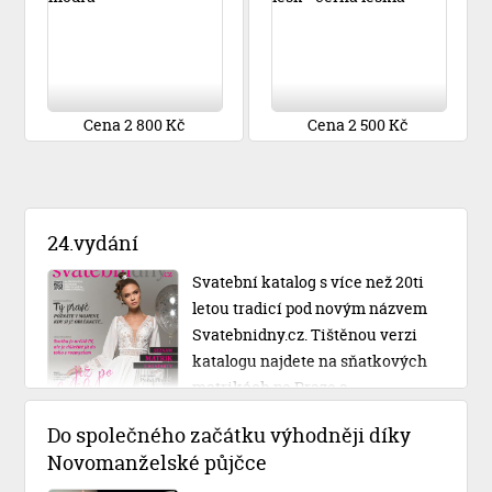
Cena 2 800 Kč
Cena 2 500 Kč
24.vydání
Svatební katalog s více než 20ti
letou tradicí pod novým názvem
Svatebnidny.cz. Tištěnou verzi
katalogu najdete na sňatkových
matrikách po Praze a
Středočeském kraji.
Do společného začátku výhodněji díky
Novomanželské půjčce