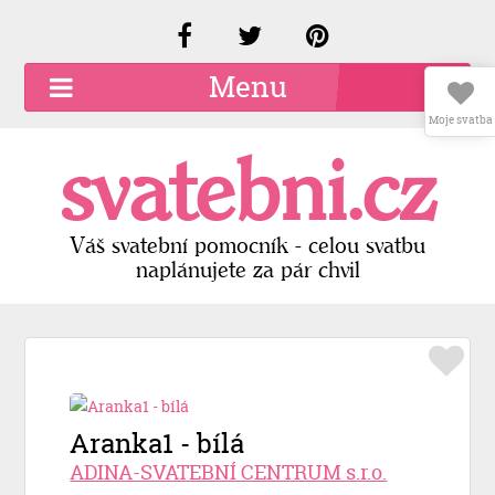
Menu
Moje svatba
O společnosti
svatebni.cz
Kariéra
Kontakty
Váš svatební pomocník - celou svatbu
naplánujete za pár chvil
Přidat firmu
Registrace
Přihlášení
Aranka1 - bílá
ADINA-SVATEBNÍ CENTRUM s.r.o.