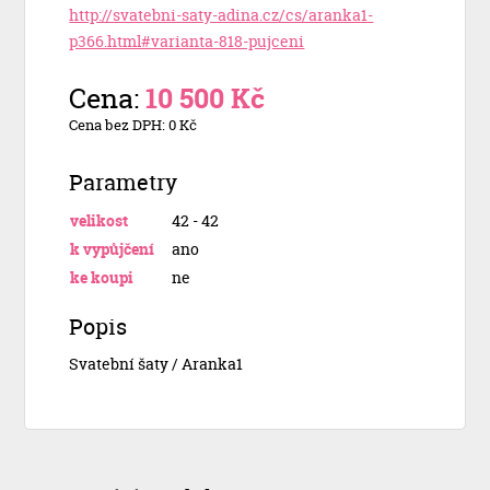
http://svatebni-saty-adina.cz/cs/aranka1-
p366.html#varianta-818-pujceni
Cena:
10 500 Kč
Cena bez DPH: 0 Kč
Parametry
velikost
42 - 42
k vypůjčení
ano
ke koupi
ne
Popis
Svatební šaty / Aranka1