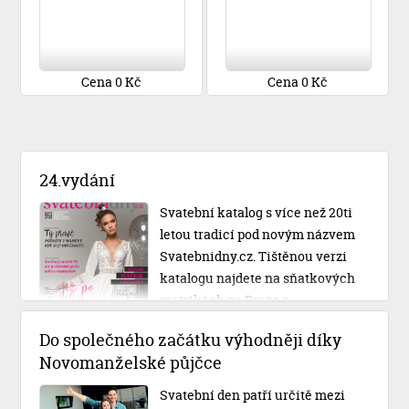
Cena 0 Kč
Cena 0 Kč
24.vydání
Svatební katalog s více než 20ti
letou tradicí pod novým názvem
Svatebnidny.cz. Tištěnou verzi
katalogu najdete na sňatkových
matrikách po Praze a
Středočeském kraji.
Do společného začátku výhodněji díky
Novomanželské půjčce
Svatební den patří určitě mezi