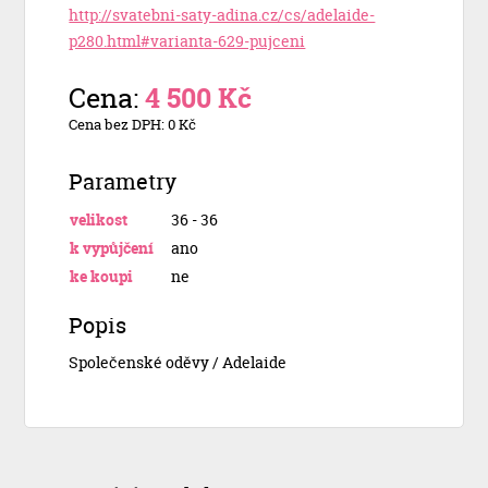
http://svatebni-saty-adina.cz/cs/adelaide-
p280.html#varianta-629-pujceni
Cena:
4 500 Kč
Cena bez DPH: 0 Kč
Parametry
velikost
36 - 36
k vypůjčení
ano
ke koupi
ne
Popis
Společenské oděvy / Adelaide