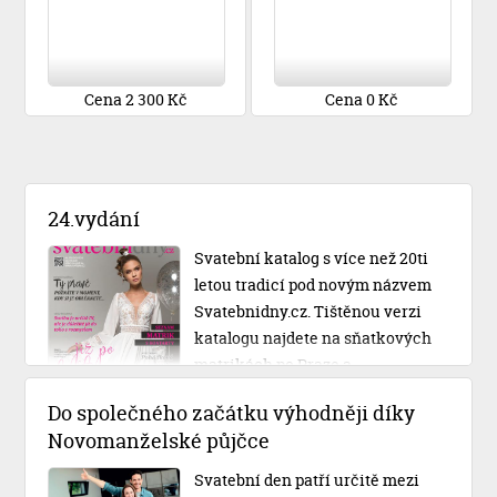
Cena 2 300 Kč
Cena 0 Kč
24.vydání
Svatební katalog s více než 20ti
letou tradicí pod novým názvem
Svatebnidny.cz. Tištěnou verzi
katalogu najdete na sňatkových
matrikách po Praze a
Středočeském kraji.
Do společného začátku výhodněji díky
Novomanželské půjčce
Svatební den patří určitě mezi