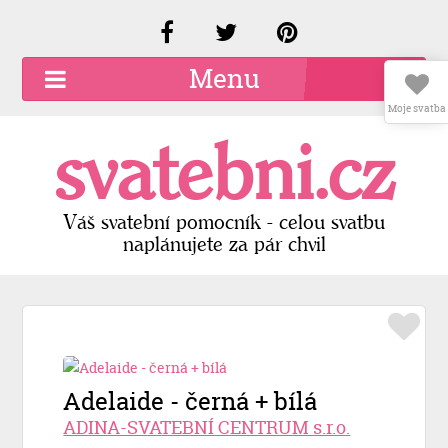
Menu
Moje svatba
O společnosti
svatebni.cz
Kariéra
Kontakty
Váš svatební pomocník - celou svatbu
naplánujete za pár chvil
Přidat firmu
Registrace
Přihlášení
Adelaide - černá + bílá
ADINA-SVATEBNÍ CENTRUM s.r.o.