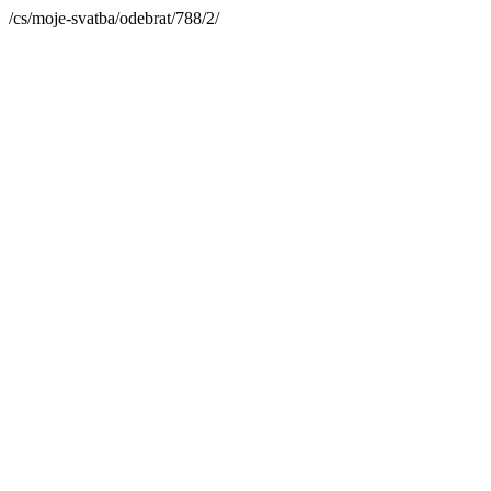
/cs/moje-svatba/odebrat/788/2/