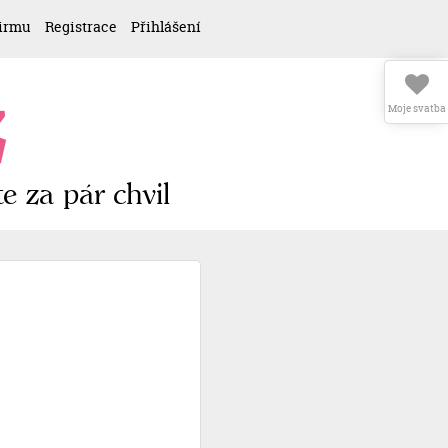
firmu
Registrace
Přihlášení
z
Moje svatba
e za pár chvil