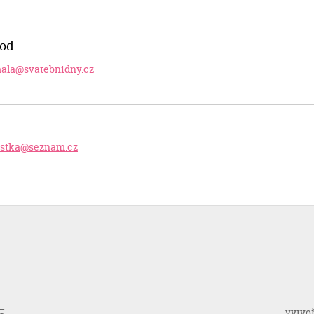
hod
mala@svatebnidny.cz
stka
@seznam.cz
vytvo