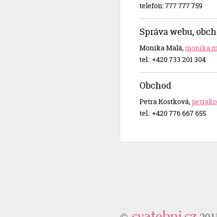
telefon: 777 777 759
Správa webu, obc
Monika Malá,
monik
a.
tel.: +420 733 201 304
Obchod
Petra Kostková,
petrako
tel.: +420 776 667 655
svatebni.cz