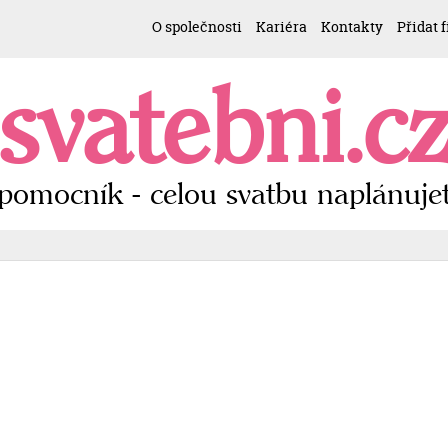
O společnosti
Kariéra
Kontakty
Přidat 
svatebni.c
pomocník - celou svatbu naplánujet